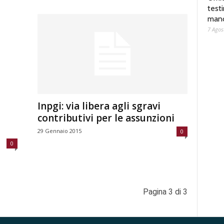
test
man
7 Agos
Inpgi: via libera agli sgravi
contributivi per le assunzioni
29 Gennaio 2015
0
0
Pagina 3 di 3