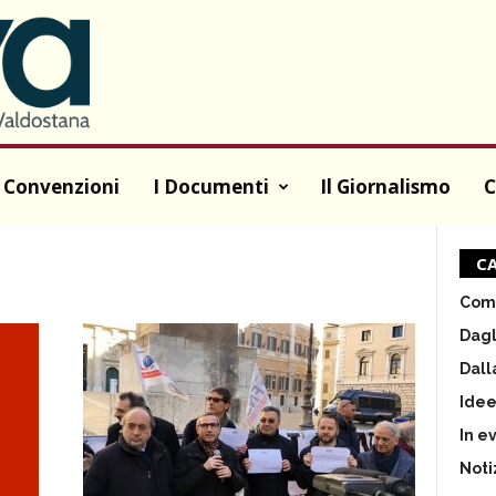
 Convenzioni
I Documenti
Il Giornalismo
C
CA
Comu
Dagl
Dall
Ide
In e
Noti