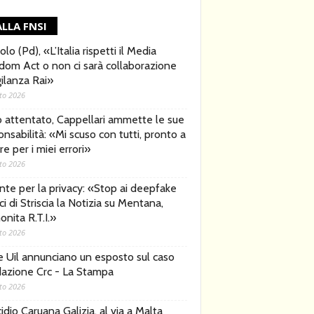
LLA FNSI
lo (Pd), «L’Italia rispetti il Media
dom Act o non ci sarà collaborazione
gilanza Rai»
to 2026
o attentato, Cappellari ammette le sue
nsabilità: «Mi scuso con tutti, pronto a
e per i miei errori»
to 2026
nte per la privacy: «Stop ai deepfake
ici di Striscia la Notizia su Mentana,
nita R.T.I.»
to 2026
 e Uil annunciano un esposto sul caso
azione Crc - La Stampa
to 2026
dio Caruana Galizia, al via a Malta