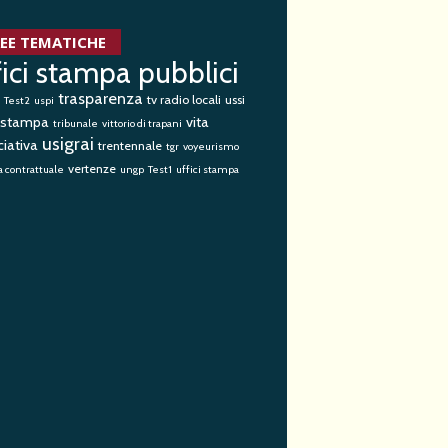
EE TEMATICHE
fici stampa pubblici
trasparenza
tv radio locali
ussi
Test2
uspi
i stampa
vita
tribunale
vittorio di trapani
usigrai
iativa
trentennale
tgr
voyeurismo
vertenze
 contrattuale
ungp
Test1
uffici stampa