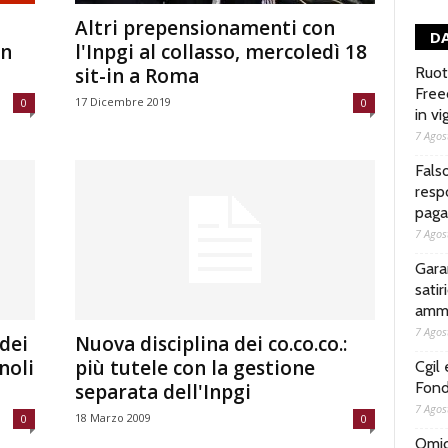
Altri prepensionamenti con
DA
in
l'Inpgi al collasso, mercoledì 18
sit-in a Roma
Ruoto
Free
17 Dicembre 2019
0
0
in vi
7 Agos
Fals
respo
pagar
7 Agos
Gara
satir
ammo
7 Agos
 dei
Nuova disciplina dei co.co.co.:
noli
più tutele con la gestione
Cgil
Fond
separata dell'Inpgi
7 Agos
18 Marzo 2009
0
0
Omici