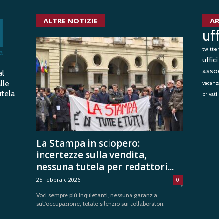
ALTRE NOTIZIE
AR
uf
twitter
uffic
assoc
al
lle
vacanza
utela
privati
La Stampa in sciopero:
incertezze sulla vendita,
nessuna tutela per redattori...
25 Febbraio 2026
0
Voci sempre più inquietanti, nessuna garanzia
sull'occupazione, totale silenzio sui collaboratori.