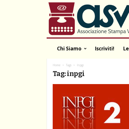
A
S
V
A
Chi Siamo
Iscriviti!
Le
Home
Tags
Inpgi
Tag: inpgi