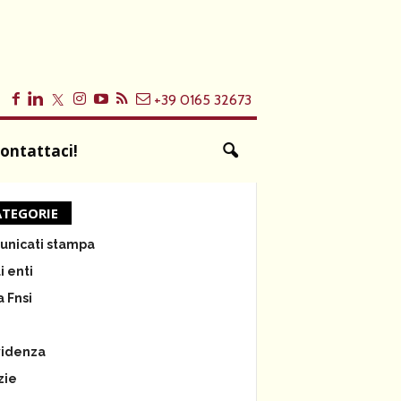
+39 0165 32673
ontattaci!
TEGORIE
nicati stampa
i enti
a Fnsi
e
videnza
zie