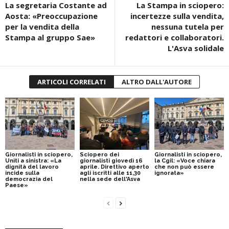
La segretaria Costante ad
La Stampa in sciopero:
Aosta: «Preoccupazione
incertezze sulla vendita,
per la vendita della
nessuna tutela per
Stampa al gruppo Sae»
redattori e collaboratori.
L'Asva solidale
ARTICOLI CORRELATI
ALTRO DALL'AUTORE
Giornalisti in sciopero,
Sciopero dei
Giornalisti in sciopero,
Uniti a sinistra: «La
giornalisti giovedì 16
la Cgil: «Voce chiara
dignità del lavoro
aprile. Direttivo aperto
che non può essere
incide sulla
agli iscritti alle 11,30
ignorata»
democrazia del
nella sede dell'Asva
Paese»