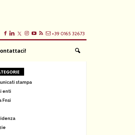
+39 0165 32673
ontattaci!
TEGORIE
nicati stampa
i enti
a Fnsi
e
videnza
zie