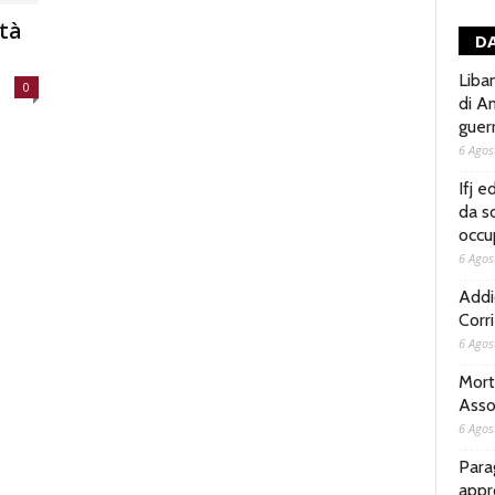
ità
DA
Liba
0
di Am
guer
6 Agos
Ifj e
da so
occu
6 Agos
Addi
Corr
6 Agos
Morto
Asso
6 Agos
Parag
appr