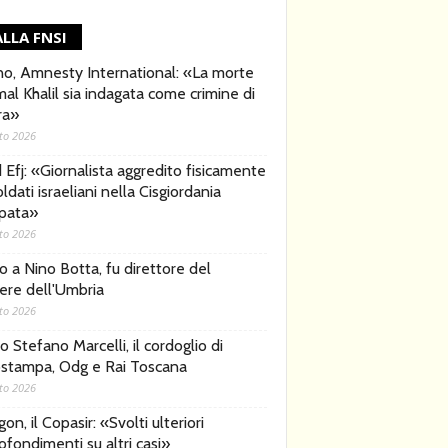
LLA FNSI
no, Amnesty International: «La morte
al Khalil sia indagata come crimine di
ra»
to 2026
d Efj: «Giornalista aggredito fisicamente
ldati israeliani nella Cisgiordania
pata»
to 2026
o a Nino Botta, fu direttore del
iere dell'Umbria
to 2026
 Stefano Marcelli, il cordoglio di
stampa, Odg e Rai Toscana
to 2026
on, il Copasir: «Svolti ulteriori
ofondimenti su altri casi»