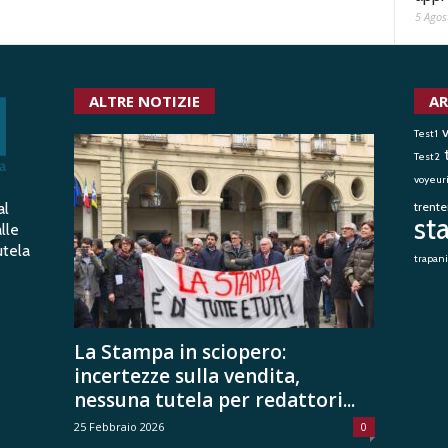
5 Agos
ALTRE NOTIZIE
AR
v
Test1
Test2
voyeur
al
trent
st
lle
utela
trapani
La Stampa in sciopero:
incertezze sulla vendita,
nessuna tutela per redattori...
25 Febbraio 2026
0