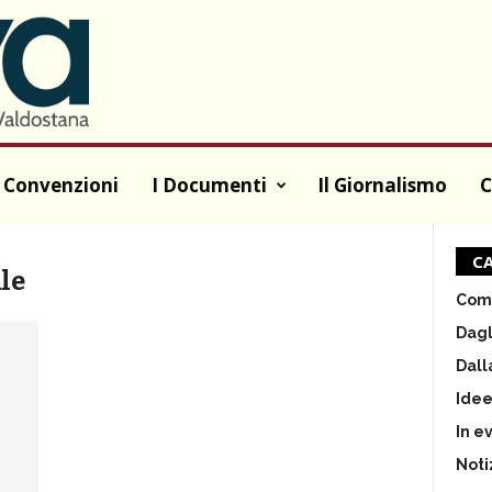
 Convenzioni
I Documenti
Il Giornalismo
C
CA
le
Comu
Dagl
Dall
Ide
In e
Noti