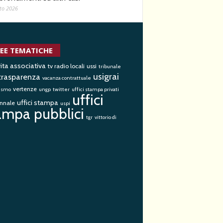
to 2026
EE TEMATICHE
ita associativa
tv radio locali
ussi
tribunale
usigrai
trasparenza
vacanza contrattuale
vertenze
ismo
ungp
twitter
uffici stampa privati
uffici
uffici stampa
ennale
uspi
ampa pubblici
tgr
vittorio di