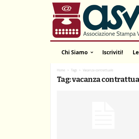
A
S
V
A
Chi Siamo
Iscriviti!
Le
Home
Tags
Vacanza contrattuale
Tag: vacanza contrattua