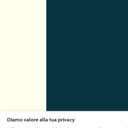
Diamo valore alla tua privacy
© 2026 Asva | via Laurent Martinet 43, Aosta |