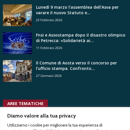
Lunedì 9 marzo l'assemblea dell'Asva per
varare il nuovo Statuto e...
23 Febbraio 2026
Fnsi e Assostampa dopo il disastro olimpico
di Petrecca: «Solidarietà ai...
11 Febbraio 2026
Il Comune di Aosta verso il concorso per
l'ufficio stampa. Confronto...
27 Gennaio 2026
AREE TEMATICHE
usigrai
trasparenza
trentennale
twitter
vacanza contrattuale
tribunale
Diamo valore alla tua privacy
uffici stampa
uffici stampa
voyeurismo
Test1
uspi
Test2
pubblici
Utilizziamo i cookie per migliorare la tua esperienza di
vita associativa
vertenze
tv radio locali
ungp
uffici stampa