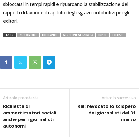
sbloccarsi in tempi rapidi e riguardano la stabilizzazione dei
rapporti di lavoro e il capitolo degli sgravi contributivi per gli
editori.
TAGS
AUTONOMI
FREELANCE
GESTIONE SEPARATA
INPGI
PRECARI
Articolo precedente
Articolo successivo
Richiesta di
Rai: revocato lo sciopero
ammortizzatori sociali
dei giornalisti del 31
anche per i giornalisti
marzo
autonomi