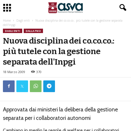
Home
Dagli enti
Nuova disciplina dei co.co.co.: più tutele con la gestione separata
dell'Inpgi
DAGLI ENTI
DALLA FNSI
Nuova disciplina dei co.co.co.:
più tutele con la gestione
separata dell'Inpgi
18 Marzo 2009
370
Approvata dai ministeri la delibera della gestione
separata per i collaboratori autonomi
Cambiano in meglio le regole di welfare per i collaboratori