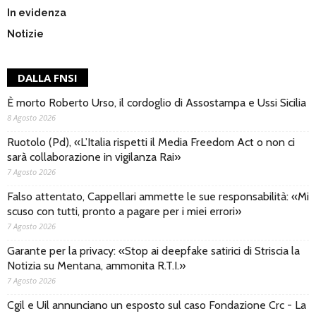
In evidenza
Notizie
DALLA FNSI
È morto Roberto Urso, il cordoglio di Assostampa e Ussi Sicilia
8 Agosto 2026
Ruotolo (Pd), «L’Italia rispetti il Media Freedom Act o non ci
sarà collaborazione in vigilanza Rai»
7 Agosto 2026
Falso attentato, Cappellari ammette le sue responsabilità: «Mi
scuso con tutti, pronto a pagare per i miei errori»
7 Agosto 2026
Garante per la privacy: «Stop ai deepfake satirici di Striscia la
Notizia su Mentana, ammonita R.T.I.»
7 Agosto 2026
Cgil e Uil annunciano un esposto sul caso Fondazione Crc - La