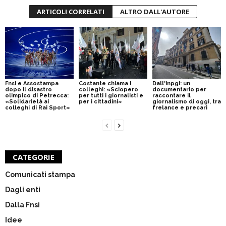
ARTICOLI CORRELATI
ALTRO DALL'AUTORE
Fnsi e Assostampa
Costante chiama i
Dall'Inpgi: un
dopo il disastro
colleghi: «Sciopero
documentario per
olimpico di Petrecca:
per tutti i giornalisti e
raccontare il
«Solidarietà ai
per i cittadini»
giornalismo di oggi, tra
colleghi di Rai Sport»
frelance e precari
CATEGORIE
Comunicati stampa
Dagli enti
Dalla Fnsi
Idee