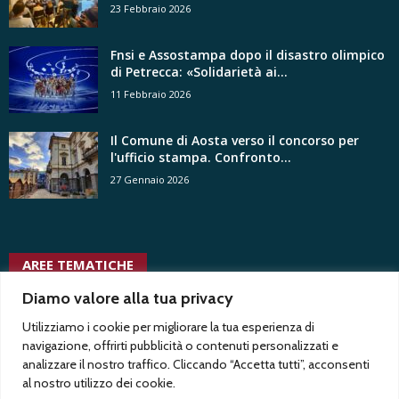
23 Febbraio 2026
Fnsi e Assostampa dopo il disastro olimpico
di Petrecca: «Solidarietà ai...
11 Febbraio 2026
Il Comune di Aosta verso il concorso per
l'ufficio stampa. Confronto...
27 Gennaio 2026
AREE TEMATICHE
usigrai
ussi
tv radio locali
trentennale
tgr
vacanza contrattuale
tribunale
twitter
Diamo valore alla tua privacy
vita associativa
uffici
uffici stampa privati
ungp
vittorio di trapani
voyeurismo
uspi
uffici stampa pubblici
Utilizziamo i cookie per migliorare la tua esperienza di
stampa
vertenze
Test1
navigazione, offrirti pubblicità o contenuti personalizzati e
trasparenza
Test2
analizzare il nostro traffico. Cliccando “Accetta tutti”, acconsenti
al nostro utilizzo dei cookie.