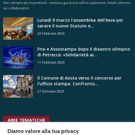
Voci sempre più inquietanti, nessuna garanzia sull'occupazione, totale silenzio
sui collaboratori.
Lunedì 9 marzo l'assemblea dell'Asva per
varare il nuovo Statuto e...
23 Febbraio 2026
Fnsi e Assostampa dopo il disastro olimpico
di Petrecca: «Solidarietà ai...
11 Febbraio 2026
Il Comune di Aosta verso il concorso per
l'ufficio stampa. Confronto...
27 Gennaio 2026
AREE TEMATICHE
usigrai
vertenze
ussi
Diamo valore alla tua privacy
uffici stampa privati
tgr
ungp
tribunale
vittorio di trapani