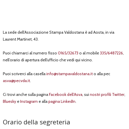
La sede dell’Associazione Stampa Valdostana è ad Aosta, in via
Laurent Martinet, 43.
Puoi chiamarci al numero fisso
0165/32673
o al mobile
335/6487226
,
nell’orario di apertura dell’ufficio che vedi qui vicino.
Puoi scriverci alla casella
info@stampavaldostana.it
o alla pec
asva@pecvda.it
.
Ci trovi anche sulla pagina
Facebook dell’Asva
, sui
nostri profili Twitter
,
Bluesky
e
Instagram
e alla
pagina LinkedIn
.
Orario della segreteria