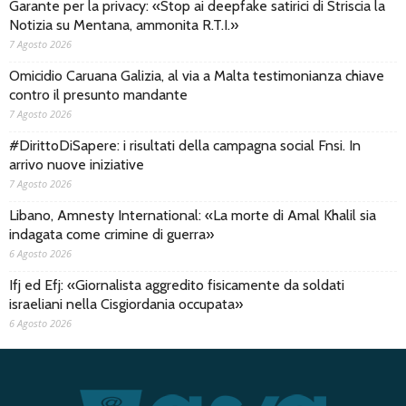
Garante per la privacy: «Stop ai deepfake satirici di Striscia la
Notizia su Mentana, ammonita R.T.I.»
7 Agosto 2026
Omicidio Caruana Galizia, al via a Malta testimonianza chiave
contro il presunto mandante
7 Agosto 2026
#DirittoDiSapere: i risultati della campagna social Fnsi. In
arrivo nuove iniziative
7 Agosto 2026
Libano, Amnesty International: «La morte di Amal Khalil sia
indagata come crimine di guerra»
6 Agosto 2026
Ifj ed Efj: «Giornalista aggredito fisicamente da soldati
israeliani nella Cisgiordania occupata»
6 Agosto 2026