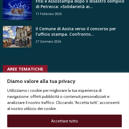
Fnsi e Assostampa dopo il disastro olimpico
di Petrecca: «Solidarietà ai...
11 Febbraio 2026
Il Comune di Aosta verso il concorso per
l'ufficio stampa. Confronto...
27 Gennaio 2026
AREE TEMATICHE
uffici stampa
uffici stampa
uspi
vittorio di trapani
Diamo valore alla tua privacy
pubblici
tv radio locali
uffici stampa privati
vacanza contrattuale
Test1
Utilizziamo i cookie per migliorare la tua esperienza di
usigrai
trasparenza
trentennale
twitter
Test2
voyeurismo
tribunale
navigazione, offrirti pubblicità o contenuti personalizzati e
vita associativa
vertenze
ussi
tgr
ungp
analizzare il nostro traffico. Cliccando “Accetta tutti”, acconsenti
al nostro utilizzo dei cookie.
Accettare tutto
Privacy
Contatti