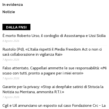
In evidenza
Notizie
DALLA FNSI
È morto Roberto Urso, il cordoglio di Assostampa e Ussi Sicilia
8 Agosto 2026
Ruotolo (Pd), «L’Italia rispetti il Media Freedom Act o non ci
sarà collaborazione in vigilanza Rai»
7 Agosto 2026
Falso attentato, Cappellari ammette le sue responsabilità: «Mi
scuso con tutti, pronto a pagare per i miei errori»
7 Agosto 2026
Garante per la privacy: «Stop ai deepfake satirici di Striscia la
Notizia su Mentana, ammonita R.T.I.»
7 Agosto 2026
Cgil e Uil annunciano un esposto sul caso Fondazione Crc - La