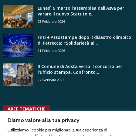
Lunedì 9 marzo l'assemblea dell'Asva per
varare il nuovo Statuto e...
23 Febbraio 2026
Fnsi e Assostampa dopo il disastro olimpico
di Petrecca: «Solidarietà ai...
11 Febbraio 2026
Il Comune di Aosta verso il concorso per
l'ufficio stampa. Confronto...
27 Gennaio 2026
AREE TEMATICHE
trasparenza
vita associativa
ussi
vacanza contrattuale
ungp
vittorio di trapani
Diamo valore alla tua privacy
uffici stampa pubblici
trentennale
twitter
tribunale
Utilizziamo i cookie per migliorare la tua esperienza di
usigrai
tv radio locali
vertenze
tgr
Test1
uffici stampa privati
voyeurismo
uspi