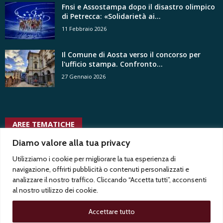
Fnsi e Assostampa dopo il disastro olimpico
di Petrecca: «Solidarietà ai...
11 Febbraio 2026
Il Comune di Aosta verso il concorso per
l'ufficio stampa. Confronto...
27 Gennaio 2026
AREE TEMATICHE
trasparenza
uffici stampa
vita
tv radio locali
tgr
voyeurismo
Test1
Diamo valore alla tua privacy
usigrai
associativa
vertenze
ussi
tribunale
twitter
ungp
vacanza contrattuale
uffici stampa pubblici
Utilizziamo i cookie per migliorare la tua esperienza di
trentennale
uspi
Test2
navigazione, offrirti pubblicità o contenuti personalizzati e
vittorio di trapani
uffici stampa privati
analizzare il nostro traffico. Cliccando “Accetta tutti”, acconsenti
al nostro utilizzo dei cookie.
Accettare tutto
Privacy
Contatti