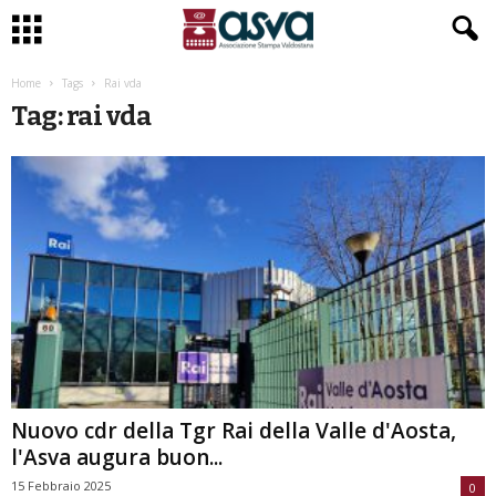
Home
Tags
Rai vda
Tag: rai vda
Nuovo cdr della Tgr Rai della Valle d'Aosta,
l'Asva augura buon...
15 Febbraio 2025
0