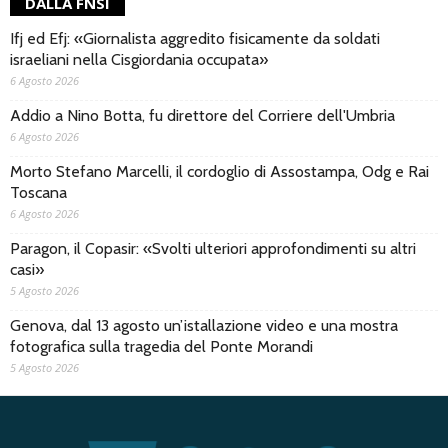
DALLA FNSI
Ifj ed Efj: «Giornalista aggredito fisicamente da soldati
israeliani nella Cisgiordania occupata»
6 Agosto 2026
Addio a Nino Botta, fu direttore del Corriere dell'Umbria
6 Agosto 2026
Morto Stefano Marcelli, il cordoglio di Assostampa, Odg e Rai
Toscana
6 Agosto 2026
Paragon, il Copasir: «Svolti ulteriori approfondimenti su altri
casi»
5 Agosto 2026
Genova, dal 13 agosto un’istallazione video e una mostra
fotografica sulla tragedia del Ponte Morandi
5 Agosto 2026