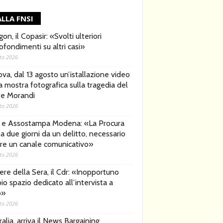
LLA FNSI
on, il Copasir: «Svolti ulteriori
ofondimenti su altri casi»
to 2026
va, dal 13 agosto un’istallazione video
a mostra fotografica sulla tragedia del
e Morandi
to 2026
 e Assostampa Modena: «La Procura
a due giorni da un delitto, necessario
rire un canale comunicativo»
to 2026
ere della Sera, il Cdr: «Inopportuno
io spazio dedicato all’intervista a
o»
to 2026
alia, arriva il News Bargaining