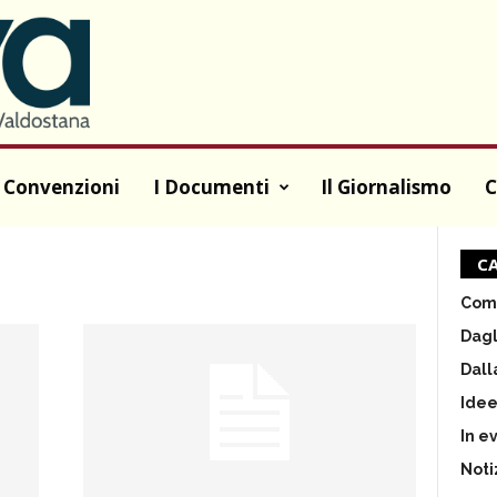
 Convenzioni
I Documenti
Il Giornalismo
C
CA
Comu
Dagl
Dall
Ide
In e
Noti