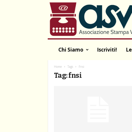
A
S
V
A
Chi Siamo
Iscriviti!
Le
Home
Tags
Fnsi
Tag: fnsi