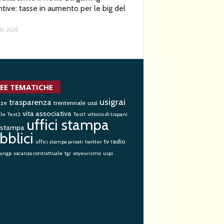
ntive: tasse in aumento per le big del
to 2026
EE TEMATICHE
usigrai
trasparenza
nze
trentennale
ussi
vita associativa
ale
Test2
Test1
vittorio di trapani
uffici stampa
i stampa
bblici
tv radio
uffici stampa privati
twitter
ungp
vacanza contrattuale
tgr
voyeurismo
uspi