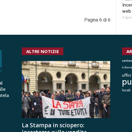
Ince
web
4 Agos
Pagina 6 di 6
ALTRE NOTIZIE
AR
verte
tribun
uffic
pu
al
lle
locali
utela
La Stampa in sciopero: