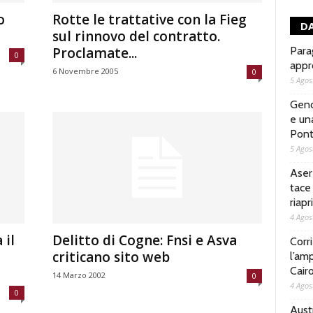
o
Rotte le trattative con la Fieg
DA
sul rinnovo del contratto.
Proclamate...
Parag
0
appr
6 Novembre 2005
0
5 Agos
Geno
e un
Pont
5 Agos
Aser
tace 
riap
4 Agos
 il
Delitto di Cogne: Fnsi e Asva
Corri
criticano sito web
l’amp
Cair
14 Marzo 2002
0
4 Agos
0
Austr