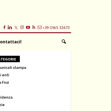
+39 0165 32673
ontattaci!
TEGORIE
nicati stampa
i enti
a Fnsi
e
videnza
zie