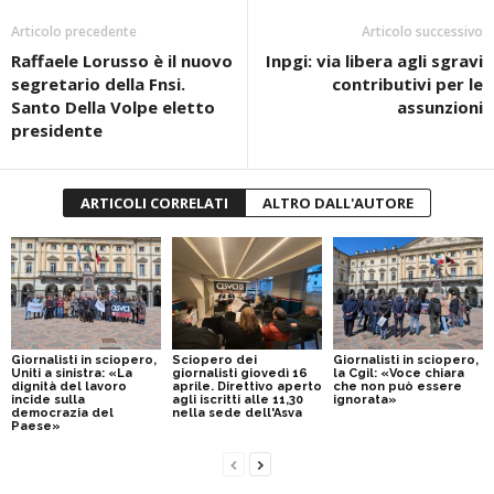
Articolo precedente
Articolo successivo
Raffaele Lorusso è il nuovo
Inpgi: via libera agli sgravi
segretario della Fnsi.
contributivi per le
Santo Della Volpe eletto
assunzioni
presidente
ARTICOLI CORRELATI
ALTRO DALL'AUTORE
Giornalisti in sciopero,
Sciopero dei
Giornalisti in sciopero,
Uniti a sinistra: «La
giornalisti giovedì 16
la Cgil: «Voce chiara
dignità del lavoro
aprile. Direttivo aperto
che non può essere
incide sulla
agli iscritti alle 11,30
ignorata»
democrazia del
nella sede dell'Asva
Paese»