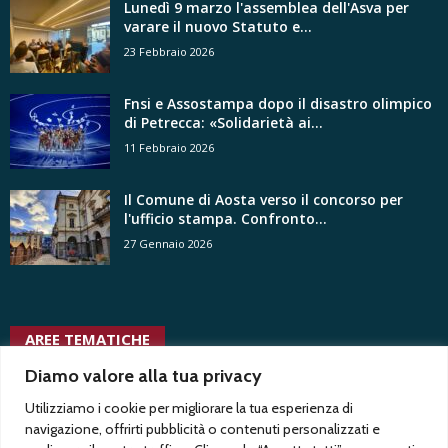
Lunedì 9 marzo l'assemblea dell'Asva per
varare il nuovo Statuto e...
23 Febbraio 2026
Fnsi e Assostampa dopo il disastro olimpico
di Petrecca: «Solidarietà ai...
11 Febbraio 2026
Il Comune di Aosta verso il concorso per
l'ufficio stampa. Confronto...
27 Gennaio 2026
AREE TEMATICHE
uffici stampa
tv radio locali
Diamo valore alla tua privacy
vittorio di trapani
voyeurismo
uspi
uffici stampa privati
vita
ussi
trentennale
vacanza contrattuale
Test1
ungp
twitter
tribunale
uffici stampa pubblici
Utilizziamo i cookie per migliorare la tua esperienza di
associativa
vertenze
navigazione, offrirti pubblicità o contenuti personalizzati e
usigrai
trasparenza
Test2
tgr