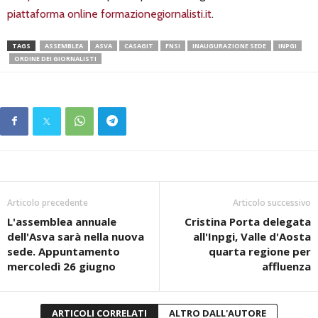
piattaforma online formazionegiornalisti.it
.
TAGS
ASSEMBLEA
ASVA
CASAGIT
FNSI
INAUGURAZIONE SEDE
INPGI
ORDINE DEI GIORNALISTI
Articolo precedente
Articolo successivo
L'assemblea annuale
Cristina Porta delegata
dell'Asva sarà nella nuova
all'Inpgi, Valle d'Aosta
sede. Appuntamento
quarta regione per
mercoledì 26 giugno
affluenza
ARTICOLI CORRELATI
ALTRO DALL'AUTORE