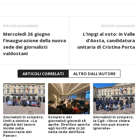
Articolo precedente
Articolo successivo
Mercoledì 26 giugno
L'Inpgi al voto: in Valle
l'inaugurazione della nuova
d'Aosta, candidatura
sede dei giornalisti
unitaria di Cristina Porta
valdostani
ARTICOLI CORRELATI
ALTRO DALL'AUTORE
Giornalisti in sciopero,
Sciopero dei
Giornalisti in sciopero,
Uniti a sinistra: «La
giornalisti giovedì 16
la Cgil: «Voce chiara
dignità del lavoro
aprile. Direttivo aperto
che non può essere
incide sulla
agli iscritti alle 11,30
ignorata»
democrazia del
nella sede dell'Asva
Paese»