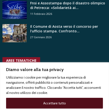
Fnsi e Assostampa dopo il disastro olimpico
di Petrecca: «Solidarietà ai...
11 Febbraio 2026
Il Comune di Aosta verso il concorso per
l'ufficio stampa. Confronto...
27 Gennaio 2026
AREE TEMATICHE
uffici stampa pubblici
Diamo valore alla tua privacy
ussi
uffici stampa privati
uffici stampa
vita associativa
tv radio locali
trentennale
twitter
ungp
Utilizziamo i cookie per migliorare la tua esperienza di
trasparenza
vertenze
Test1
tribunale
vacanza contrattuale
Test2
vittorio di
navigazione, offrirti pubblicità o contenuti personalizzati e
usigrai
trapani
tgr
voyeurismo
uspi
analizzare il nostro traffico. Cliccando “Accetta tutti”, acconsenti
al nostro utilizzo dei cookie.
Accettare tutto
Privacy
Contatti