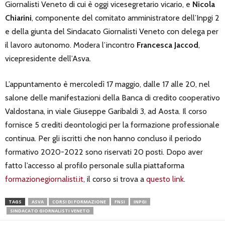
Giornalisti Veneto di cui è oggi vicesegretario vicario, e
Nicola
Chiarini
, componente del comitato amministratore dell’Inpgi 2
e della giunta del Sindacato Giornalisti Veneto con delega per
il lavoro autonomo. Modera l’incontro
Francesca Jaccod
,
vicepresidente dell’Asva.
L’appuntamento è mercoledì 17 maggio, dalle 17 alle 20, nel
salone delle manifestazioni della Banca di credito cooperativo
Valdostana, in viale Giuseppe Garibaldi 3, ad Aosta. Il corso
fornisce 5 crediti deontologici per la formazione professionale
continua. Per gli iscritti che non hanno concluso il periodo
formativo 2020-2022 sono riservati 20 posti. Dopo aver
fatto l’accesso al profilo personale sulla piattaforma
formazionegiornalisti.it
, il corso si trova a
questo link
.
TAGS
ASVA
CORSI DI FORMAZIONE
FNSI
INPGI
SINDACATO GIORNALISTI VENETO