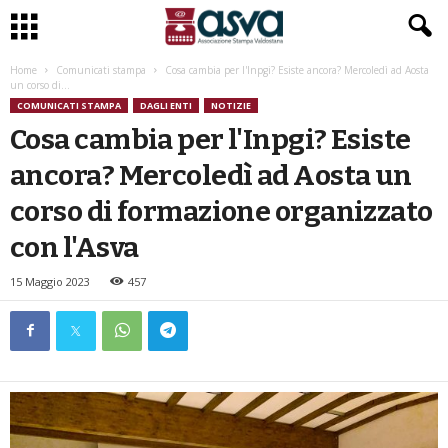
Home
Comunicati stampa
Cosa cambia per l'Inpgi? Esiste ancora? Mercoledì ad Aosta
un corso di...
COMUNICATI STAMPA
DAGLI ENTI
NOTIZIE
Cosa cambia per l'Inpgi? Esiste
ancora? Mercoledì ad Aosta un
corso di formazione organizzato
con l'Asva
15 Maggio 2023
457