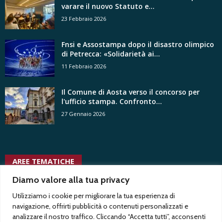
varare il nuovo Statuto e...
23 Febbraio 2026
Fnsi e Assostampa dopo il disastro olimpico
di Petrecca: «Solidarietà ai...
11 Febbraio 2026
Il Comune di Aosta verso il concorso per
l'ufficio stampa. Confronto...
27 Gennaio 2026
AREE TEMATICHE
uffici stampa pubblici
Diamo valore alla tua privacy
vita associativa
Test1
tgr
usigrai
trasparenza
uffici stampa
tv radio locali
twitter
voyeurismo
uspi
Utilizziamo i cookie per migliorare la tua esperienza di
trentennale
ussi
Test2
uffici stampa privati
ungp
vacanza contrattuale
vittorio di
navigazione, offrirti pubblicità o contenuti personalizzati e
vertenze
trapani
tribunale
analizzare il nostro traffico. Cliccando “Accetta tutti”, acconsenti