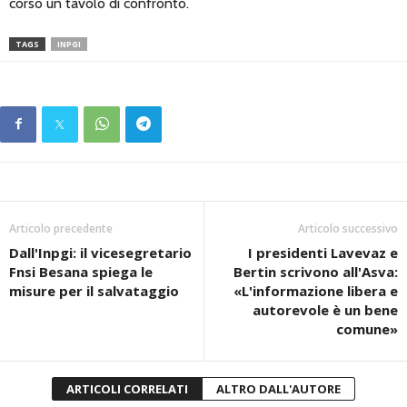
corso un tavolo di confronto.
TAGS
INPGI
Articolo precedente
Articolo successivo
Dall'Inpgi: il vicesegretario
I presidenti Lavevaz e
Fnsi Besana spiega le
Bertin scrivono all'Asva:
misure per il salvataggio
«L'informazione libera e
autorevole è un bene
comune»
ARTICOLI CORRELATI
ALTRO DALL'AUTORE