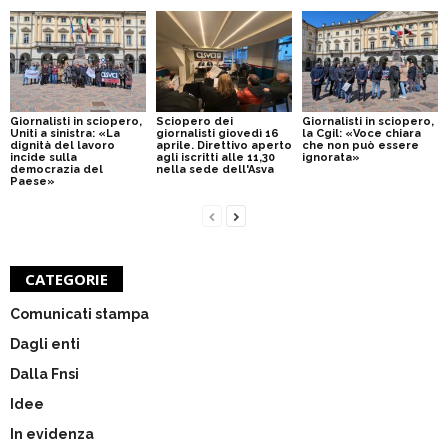
Giornalisti in sciopero,
Sciopero dei
Giornalisti in sciopero,
Uniti a sinistra: «La
giornalisti giovedì 16
la Cgil: «Voce chiara
dignità del lavoro
aprile. Direttivo aperto
che non può essere
incide sulla
agli iscritti alle 11,30
ignorata»
democrazia del
nella sede dell'Asva
Paese»
CATEGORIE
Comunicati stampa
Dagli enti
Dalla Fnsi
Idee
In evidenza