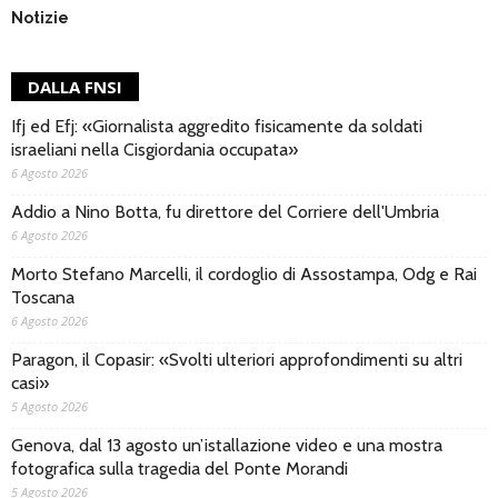
Notizie
DALLA FNSI
Ifj ed Efj: «Giornalista aggredito fisicamente da soldati
israeliani nella Cisgiordania occupata»
6 Agosto 2026
Addio a Nino Botta, fu direttore del Corriere dell'Umbria
6 Agosto 2026
Morto Stefano Marcelli, il cordoglio di Assostampa, Odg e Rai
Toscana
6 Agosto 2026
Paragon, il Copasir: «Svolti ulteriori approfondimenti su altri
casi»
5 Agosto 2026
Genova, dal 13 agosto un’istallazione video e una mostra
fotografica sulla tragedia del Ponte Morandi
5 Agosto 2026