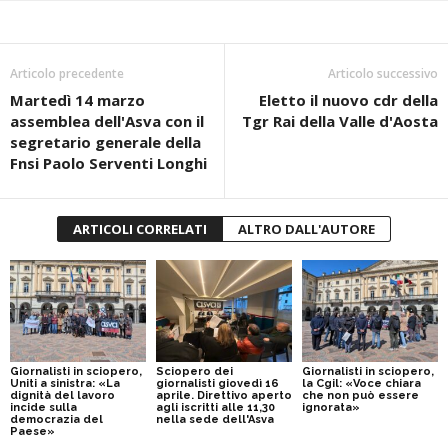
Articolo precedente
Articolo successivo
Martedì 14 marzo
Eletto il nuovo cdr della
assemblea dell'Asva con il
Tgr Rai della Valle d'Aosta
segretario generale della
Fnsi Paolo Serventi Longhi
ARTICOLI CORRELATI
ALTRO DALL'AUTORE
Giornalisti in sciopero,
Sciopero dei
Giornalisti in sciopero,
Uniti a sinistra: «La
giornalisti giovedì 16
la Cgil: «Voce chiara
dignità del lavoro
aprile. Direttivo aperto
che non può essere
incide sulla
agli iscritti alle 11,30
ignorata»
democrazia del
nella sede dell'Asva
Paese»