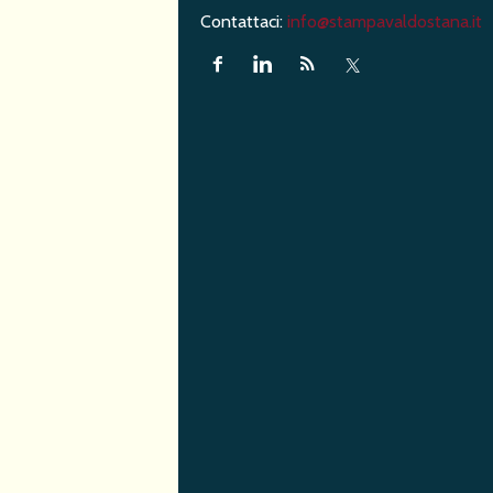
Contattaci:
info@stampavaldostana.it