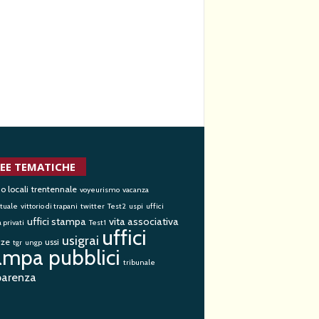
EE TEMATICHE
io locali
trentennale
voyeurismo
vacanza
tuale
vittorio di trapani
twitter
Test2
uspi
uffici
uffici stampa
vita associativa
privati
Test1
uffici
usigrai
nze
ussi
tgr
ungp
ampa pubblici
tribunale
parenza