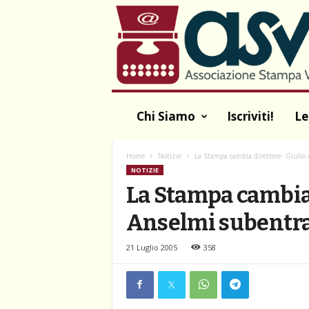
A
S
V
A
Chi Siamo
Iscriviti!
Le
Home
Notizie
La Stampa cambia direttore: Giulio 
NOTIZIE
La Stampa cambia 
Anselmi subentra 
21 Luglio 2005
358