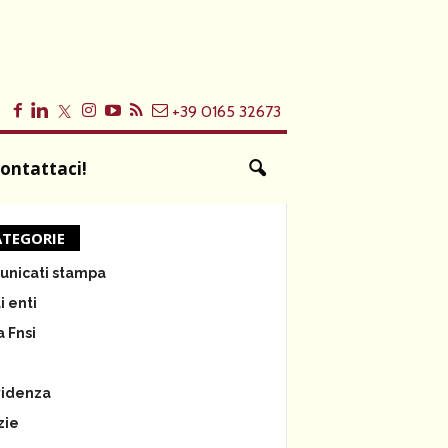
+39 0165 32673
ontattaci!
TEGORIE
nicati stampa
i enti
a Fnsi
e
videnza
zie