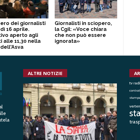
ero dei giornalisti
Giornalisti in sciopero,
dì 16 aprile.
la Cgil: «Voce chiara
tivo aperto agli
che non può essere
ti alle 11,30 nella
ignorata»
dell'Asva
ALTRE NOTIZIE
AR
tv rad
contrat
stampa 
al
verte
st
lle
utela
tras