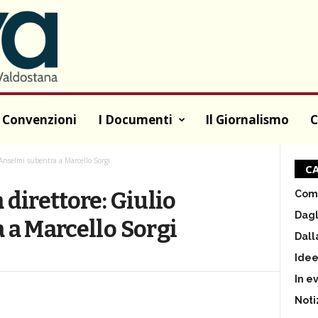
 Convenzioni
I Documenti
Il Giornalismo
C
Anselmi subentra a Marcello Sorgi
CA
direttore: Giulio
Comu
Dagl
a Marcello Sorgi
Dall
Ide
In e
Noti