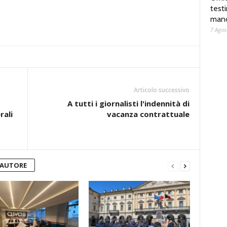
test
man
7 Agos
Articolo successivo
A tutti i giornalisti l'indennità di
rali
vacanza contrattuale
'AUTORE