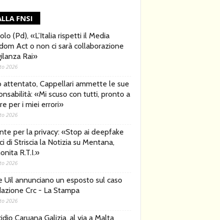
LLA FNSI
lo (Pd), «L’Italia rispetti il Media
dom Act o non ci sarà collaborazione
gilanza Rai»
to 2026
o attentato, Cappellari ammette le sue
nsabilità: «Mi scuso con tutti, pronto a
e per i miei errori»
to 2026
nte per la privacy: «Stop ai deepfake
ici di Striscia la Notizia su Mentana,
nita R.T.I.»
to 2026
 e Uil annunciano un esposto sul caso
azione Crc - La Stampa
to 2026
dio Caruana Galizia, al via a Malta