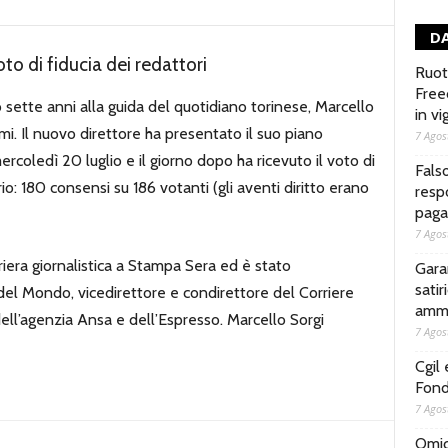
DA
oto di fiducia dei redattori
Ruoto
Free
sette anni alla guida del quotidiano torinese, Marcello
in vi
lmi. Il nuovo direttore ha presentato il suo piano
7 Agos
ercoledì 20 luglio e il giorno dopo ha ricevuto il voto di
Fals
rio: 180 consensi su 186 votanti (gli aventi diritto erano
respo
pagar
7 Agos
riera giornalistica a Stampa Sera ed è stato
Gara
satir
del Mondo, vicedirettore e condirettore del Corriere
ammo
ell’agenzia Ansa e dell’Espresso. Marcello Sorgi
7 Agos
Cgil
Fond
7 Agos
Omici