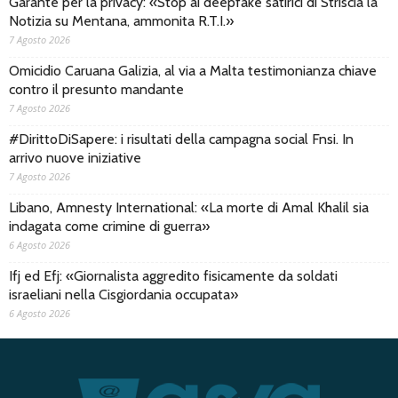
Garante per la privacy: «Stop ai deepfake satirici di Striscia la
Notizia su Mentana, ammonita R.T.I.»
7 Agosto 2026
Omicidio Caruana Galizia, al via a Malta testimonianza chiave
contro il presunto mandante
7 Agosto 2026
#DirittoDiSapere: i risultati della campagna social Fnsi. In
arrivo nuove iniziative
7 Agosto 2026
Libano, Amnesty International: «La morte di Amal Khalil sia
indagata come crimine di guerra»
6 Agosto 2026
Ifj ed Efj: «Giornalista aggredito fisicamente da soldati
israeliani nella Cisgiordania occupata»
6 Agosto 2026