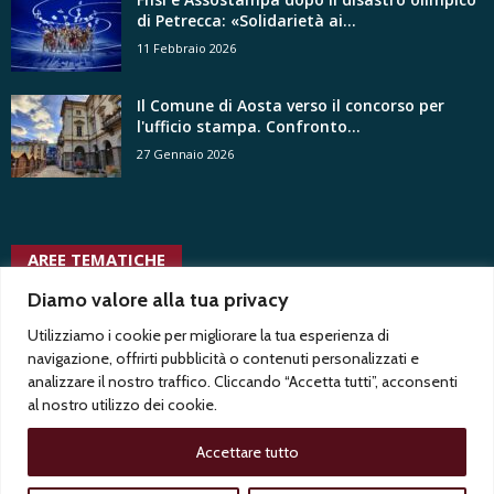
di Petrecca: «Solidarietà ai...
11 Febbraio 2026
Il Comune di Aosta verso il concorso per
l'ufficio stampa. Confronto...
27 Gennaio 2026
AREE TEMATICHE
trasparenza
ussi
Diamo valore alla tua privacy
vacanza contrattuale
twitter
vittorio di trapani
ungp
tribunale
trentennale
vertenze
tv radio locali
Test1
Test2
tgr
uffici stampa privati
voyeurismo
uffici stampa pubblici
Utilizziamo i cookie per migliorare la tua esperienza di
usigrai
uffici
uspi
navigazione, offrirti pubblicità o contenuti personalizzati e
stampa
vita associativa
analizzare il nostro traffico. Cliccando “Accetta tutti”, acconsenti
al nostro utilizzo dei cookie.
Accettare tutto
Privacy
Contatti