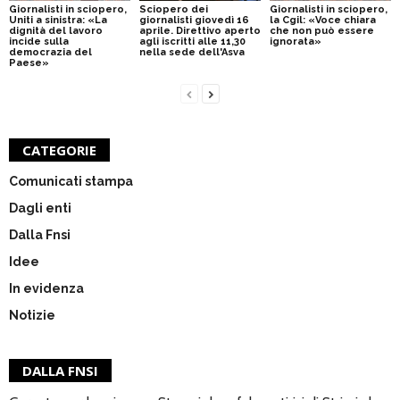
Giornalisti in sciopero,
Sciopero dei
Giornalisti in sciopero,
Uniti a sinistra: «La
giornalisti giovedì 16
la Cgil: «Voce chiara
dignità del lavoro
aprile. Direttivo aperto
che non può essere
incide sulla
agli iscritti alle 11,30
ignorata»
democrazia del
nella sede dell'Asva
Paese»
CATEGORIE
Comunicati stampa
Dagli enti
Dalla Fnsi
Idee
In evidenza
Notizie
DALLA FNSI