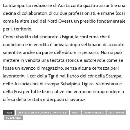
La Stampa. La redazione di Aosta conta quattro assunti e una
decina di collaboratori, di cui due professionisti, e rimane (così
come le altre sedi del Nord Ovest), un presidio fondamentale
per il territorio.
Come ribadito dal sindacato Usigrai, la conferma che il
quotidiano è in vendita è arrivata dopo settimane di accorate
smentite, anche da parte dell’editore in persona. Non si può
mettere in vendita una testata storica e autorevole come se
fosse un avanzo di magazzino, senza alcuna certezza per i
lavoratori». Il cdr della Tgr è «al fianco del cdr della Stampa,
delle Associazioni di stampa Subalpina, Ligure, Valdostana e
della Fnsi per tutte le iniziative che vorranno intraprendere a
difesa della testata e dei posti di lavoro».
TAGS
ASSOCIAZIONE LIGURE GIORNALISTI
GEDI
LA REPUBBLICA
LA STAMPA
SUBALPINA