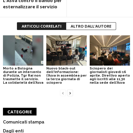
L'Asva contro il bando per
esternalizzare il servizio
ARTICOLI CORRELATI
ALTRO DALL'AUTORE
Morto a Bologna
Nuovo black-out
Sciopero dei
durante un intervento
dell'informazione:
giornalisti giovedì 16
di Polizia, Tgr Rai non
l'Asva in assemblea per
aprile. Direttivo aperto
trasmette il servizio.
la terza giornata di
agli iscritti alle 11,30
La solidarietà dell'Asva
sciopero
nella sede dell'Asva
CATEGORIE
Comunicati stampa
Dagli enti