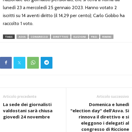
lunedì 23 a mercoledì 25 gennaio 2023. Hanno votato 2
iscritti su 14 aventi diritto (il 14,29 per cento); Carlo Gobbo ha
raccolto 1 voto.
TAGS
ASVA
CONGRESSO
DIRETTIVO
ELEZIONI
FNSI
RIMINI
Articolo precedente
Articolo successivo
La sede dei giornalisti
Domenica e lunedì
valdostani sarà chiusa
"election day" dell'Asva. Si
giovedì 24 novembre
rinnova il direttivo e si
eleggono i delegati al
congresso di Riccione