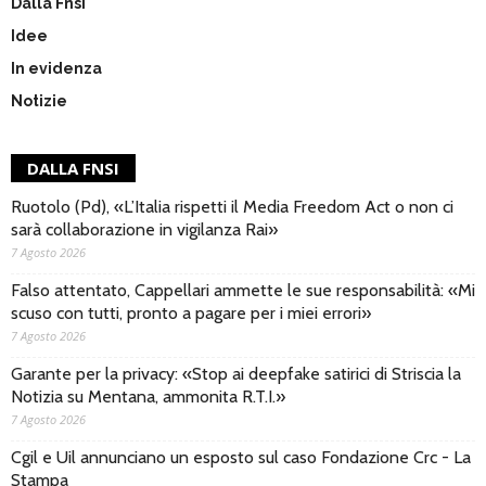
Dalla Fnsi
Idee
In evidenza
Notizie
DALLA FNSI
Ruotolo (Pd), «L’Italia rispetti il Media Freedom Act o non ci
sarà collaborazione in vigilanza Rai»
7 Agosto 2026
Falso attentato, Cappellari ammette le sue responsabilità: «Mi
scuso con tutti, pronto a pagare per i miei errori»
7 Agosto 2026
Garante per la privacy: «Stop ai deepfake satirici di Striscia la
Notizia su Mentana, ammonita R.T.I.»
7 Agosto 2026
Cgil e Uil annunciano un esposto sul caso Fondazione Crc - La
Stampa