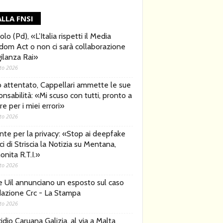
LLA FNSI
lo (Pd), «L’Italia rispetti il Media
dom Act o non ci sarà collaborazione
gilanza Rai»
to 2026
o attentato, Cappellari ammette le sue
nsabilità: «Mi scuso con tutti, pronto a
e per i miei errori»
to 2026
nte per la privacy: «Stop ai deepfake
ici di Striscia la Notizia su Mentana,
nita R.T.I.»
to 2026
 e Uil annunciano un esposto sul caso
azione Crc - La Stampa
to 2026
dio Caruana Galizia, al via a Malta