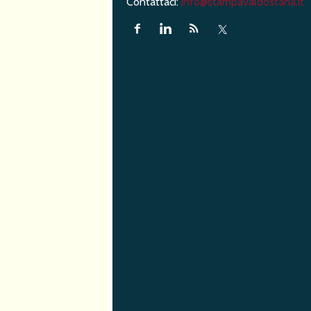
Contattaci:
info@stampavaldostana.it