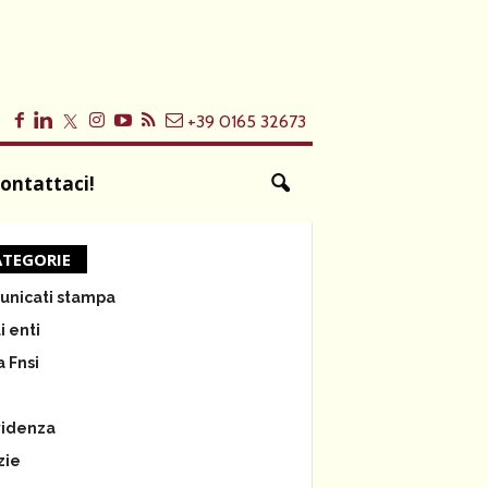
+39 0165 32673
ontattaci!
TEGORIE
nicati stampa
i enti
a Fnsi
e
videnza
zie