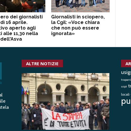
ero dei giornalisti
Giornalisti in sciopero,
dì 16 aprile.
la Cgil: «Voce chiara
tivo aperto agli
che non può essere
ti alle 11,30 nella
ignorata»
dell'Asva
ALTRE NOTIZIE
AR
usig
trapani
t
uspi
al
locali
pu
lle
utela