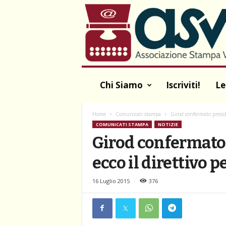
A
S
V
A
Chi Siamo
Iscriviti!
Le
Home
Comunicati stampa
Girod confermato preside
COMUNICATI STAMPA
NOTIZIE
Girod confermato 
ecco il direttivo 
16 Luglio 2015
376