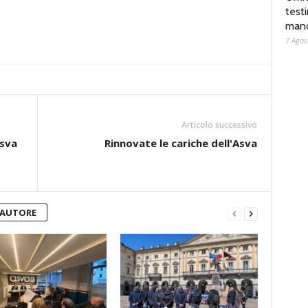
test
man
7 Agos
Articolo successivo
Asva
Rinnovate le cariche dell'Asva
'AUTORE