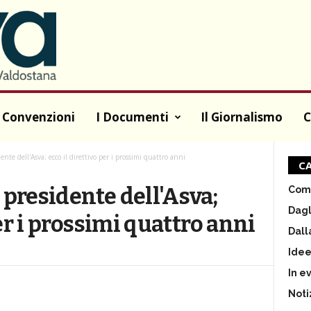
 Convenzioni
I Documenti
Il Giornalismo
C
nte dell'Asva; ecco il direttivo per i prossimi quattro anni
CA
presidente dell'Asva;
Comu
Dagl
per i prossimi quattro anni
Dall
Ide
In e
Noti