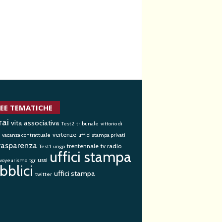
EE TEMATICHE
rai
vita associativa
Test2
tribunale
vittorio di
vertenze
vacanza contrattuale
uffici stampa privati
rasparenza
trentennale
tv radio
Test1
ungp
uffici stampa
ussi
voyeurismo
tgr
bblici
uffici stampa
twitter