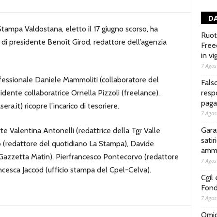
DA
 Stampa Valdostana, eletto il 17 giugno scorso, ha
Ruoto
a di presidente Benoît Girod, redattore dell’agenzia
Free
in vi
7 Agos
fessionale Daniele Mammoliti (collaboratore del
Fals
dente collaboratrice Ornella Pizzoli (freelance).
respo
pagar
ra.it) ricopre l’incarico di tesoriere.
7 Agos
Gara
te Valentina Antonelli (redattrice della Tgr Valle
satir
lo (redattore del quotidiano La Stampa), Davide
ammo
 Gazzetta Matin), Pierfrancesco Pontecorvo (redattore
7 Agos
ancesca Jaccod (ufficio stampa del Cpel-Celva).
Cgil
Fond
7 Agos
Omici