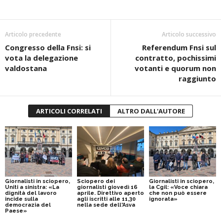
Articolo precedente
Articolo successivo
Congresso della Fnsi: si
Referendum Fnsi sul
vota la delegazione
contratto, pochissimi
valdostana
votanti e quorum non
raggiunto
ARTICOLI CORRELATI
ALTRO DALL'AUTORE
Giornalisti in sciopero,
Sciopero dei
Giornalisti in sciopero,
Uniti a sinistra: «La
giornalisti giovedì 16
la Cgil: «Voce chiara
dignità del lavoro
aprile. Direttivo aperto
che non può essere
incide sulla
agli iscritti alle 11,30
ignorata»
democrazia del
nella sede dell'Asva
Paese»