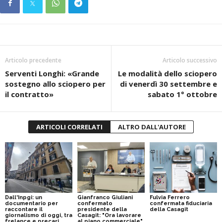
Articolo precedente
Articolo successivo
Serventi Longhi: «Grande
Le modalità dello sciopero
sostegno allo sciopero per
di venerdì 30 settembre e
il contratto»
sabato 1° ottobre
ARTICOLI CORRELATI
ALTRO DALL'AUTORE
Dall'Inpgi: un
Gianfranco Giuliani
Fulvia Ferrero
documentario per
confermato
confermata fiduciaria
raccontare il
presidente della
della Casagit
giornalismo di oggi, tra
Casagit: "Ora lavorare
frelance e precari
al piano commerciale"