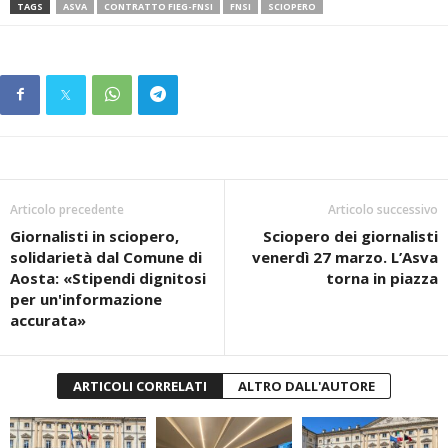
TAGS
ASVA
CONTRATTO FIEG-FNSI
FNSI
SCIOPERO
Articolo precedente
Articolo successivo
Giornalisti in sciopero,
Sciopero dei giornalisti
solidarietà dal Comune di
venerdì 27 marzo. L’Asva
Aosta: «Stipendi dignitosi
torna in piazza
per un'informazione
accurata»
ARTICOLI CORRELATI
ALTRO DALL'AUTORE