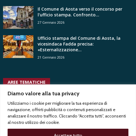
Il Comune di Aosta verso il concorso per
l'ufficio stampa. Confronto...
27 Gennaio 2026
Ufficio stampa del Comune di Aosta, la
vicesindaca Fadda precisa:
«Esternalizzazione...
21 Gennaio 2026
AREE TEMATICHE
usigrai
uffici
trentennale
tv radio locali
tgr
uffici stampa privati
uspi
tribunale
Diamo valore alla tua privacy
trasparenza
stampa
vita associativa
vertenze
Test1
Test2
twitter
ungp
uffici stampa pubblici
Utilizziamo i cookie per migliorare la tua esperienza di
ussi
vacanza contrattuale
navigazione, offrirti pubblicità o contenuti personalizzati e
vittorio di trapani
voyeurismo
analizzare il nostro traffico. Cliccando “Accetta tutti”, acconsenti
al nostro utilizzo dei cookie.
Accettare tutto