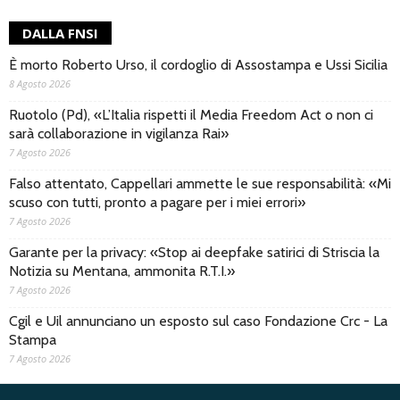
DALLA FNSI
È morto Roberto Urso, il cordoglio di Assostampa e Ussi Sicilia
8 Agosto 2026
Ruotolo (Pd), «L’Italia rispetti il Media Freedom Act o non ci
sarà collaborazione in vigilanza Rai»
7 Agosto 2026
Falso attentato, Cappellari ammette le sue responsabilità: «Mi
scuso con tutti, pronto a pagare per i miei errori»
7 Agosto 2026
Garante per la privacy: «Stop ai deepfake satirici di Striscia la
Notizia su Mentana, ammonita R.T.I.»
7 Agosto 2026
Cgil e Uil annunciano un esposto sul caso Fondazione Crc - La
Stampa
7 Agosto 2026