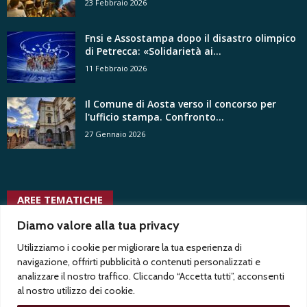
23 Febbraio 2026
Fnsi e Assostampa dopo il disastro olimpico
di Petrecca: «Solidarietà ai...
11 Febbraio 2026
Il Comune di Aosta verso il concorso per
l'ufficio stampa. Confronto...
27 Gennaio 2026
AREE TEMATICHE
uffici stampa pubblici
Diamo valore alla tua privacy
tv
voyeurismo
Test2
tribunale
vita
radio locali
ussi
vertenze
vittorio di trapani
uspi
uffici stampa privati
Utilizziamo i cookie per migliorare la tua esperienza di
associativa
uffici stampa
trentennale
vacanza contrattuale
Test1
twitter
tgr
navigazione, offrirti pubblicità o contenuti personalizzati e
usigrai
trasparenza
ungp
analizzare il nostro traffico. Cliccando “Accetta tutti”, acconsenti
al nostro utilizzo dei cookie.