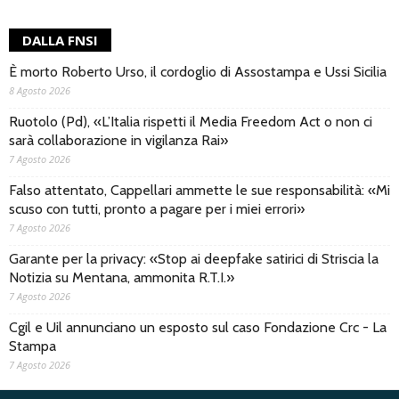
DALLA FNSI
È morto Roberto Urso, il cordoglio di Assostampa e Ussi Sicilia
8 Agosto 2026
Ruotolo (Pd), «L’Italia rispetti il Media Freedom Act o non ci
sarà collaborazione in vigilanza Rai»
7 Agosto 2026
Falso attentato, Cappellari ammette le sue responsabilità: «Mi
scuso con tutti, pronto a pagare per i miei errori»
7 Agosto 2026
Garante per la privacy: «Stop ai deepfake satirici di Striscia la
Notizia su Mentana, ammonita R.T.I.»
7 Agosto 2026
Cgil e Uil annunciano un esposto sul caso Fondazione Crc - La
Stampa
7 Agosto 2026