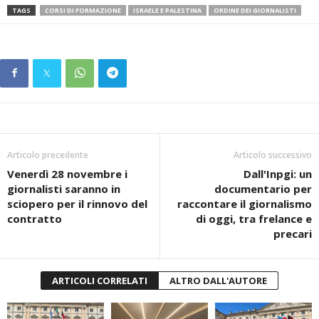
TAGS
CORSI DI FORMAZIONE
ISRAELE E PALESTINA
ORDINE DEI GIORNALISTI
Articolo precedente
Articolo successivo
Venerdì 28 novembre i
Dall'Inpgi: un
giornalisti saranno in
documentario per
sciopero per il rinnovo del
raccontare il giornalismo
contratto
di oggi, tra frelance e
precari
ARTICOLI CORRELATI
ALTRO DALL'AUTORE