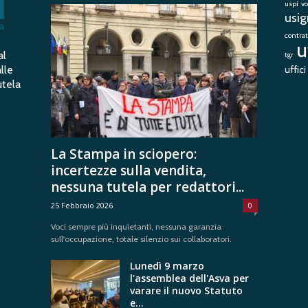
uspi
v
usig
contrat
u
al
tgr
lle
uffic
utela
La Stampa in sciopero:
incertezze sulla vendita,
nessuna tutela per redattori...
25 Febbraio 2026
0
Voci sempre più inquietanti, nessuna garanzia
sull'occupazione, totale silenzio sui collaboratori.
Lunedì 9 marzo
l'assemblea dell'Asva per
varare il nuovo Statuto
e...