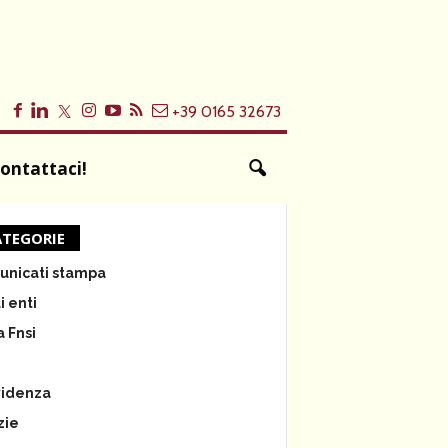
+39 0165 32673
ontattaci!
TEGORIE
nicati stampa
i enti
a Fnsi
e
videnza
zie