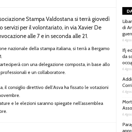
DA
ssociazione Stampa Valdostana si terrà giovedì
Liba
ervizi per il volontariato, in via Xavier De
di Am
guer
nvocazione alle 7 e in seconda alle 21.
6 Agos
ione nazionale della stampa italiana, si terrà a Bergamo
Ifj e
.
da so
occu
arteciperà con una delegazione composta, in base allo
6 Agos
 professionali e un collaboratore.
Addi
Corr
il consiglio direttivo dell’Asva ha fissato le votazioni
6 Agos
 novembre.
Morto
ature e le elezioni saranno spiegate nell’assemblea
Asso
bre.
6 Agos
Parag
appr