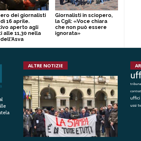
ero dei giornalisti
Giornalisti in sciopero,
dì 16 aprile.
la Cgil: «Voce chiara
tivo aperto agli
che non può essere
ti alle 11,30 nella
ignorata»
dell'Asva
ALTRE NOTIZIE
AR
uf
tribun
contrat
uffic
al
lle
ussi
tv
utela