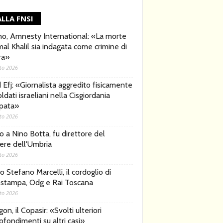
LLA FNSI
no, Amnesty International: «La morte
al Khalil sia indagata come crimine di
ra»
to 2026
d Efj: «Giornalista aggredito fisicamente
ldati israeliani nella Cisgiordania
pata»
to 2026
o a Nino Botta, fu direttore del
iere dell'Umbria
to 2026
 Stefano Marcelli, il cordoglio di
stampa, Odg e Rai Toscana
to 2026
on, il Copasir: «Svolti ulteriori
ofondimenti su altri casi»