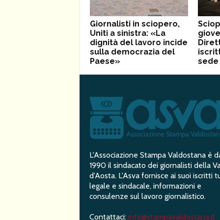
Giornalisti in sciopero,
Sciop
Uniti a sinistra: «La
giove
dignità del lavoro incide
Diret
sulla democrazia del
iscrit
Paese»
sede 
L'Associazione Stampa Valdostana è d
1990 il sindacato dei giornalisti della Va
d'Aosta. L'Asva fornisce ai suoi iscritti t
legale e sindacale, informazioni e
consulenze sul lavoro giornalistico.
Contattaci:
info@stampavaldostana.it