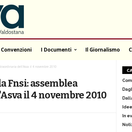
 Convenzioni
I Documenti
Il Giornalismo
C
straordinaria dell'Asva il 4 novembre 2010
CA
la Fnsi: assemblea
Comu
Dagl
l'Asva il 4 novembre 2010
Dall
Ide
In e
Noti