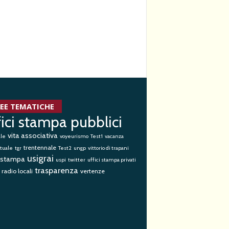
EE TEMATICHE
fici stampa pubblici
vita associativa
ale
voyeurismo
Test1
vacanza
trentennale
tuale
tgr
Test2
ungp
vittorio di trapani
usigrai
i stampa
uspi
twitter
uffici stampa privati
trasparenza
 radio locali
vertenze