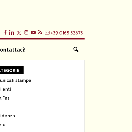
+39 0165 32673
ontattaci!
TEGORIE
nicati stampa
i enti
a Fnsi
e
videnza
zie