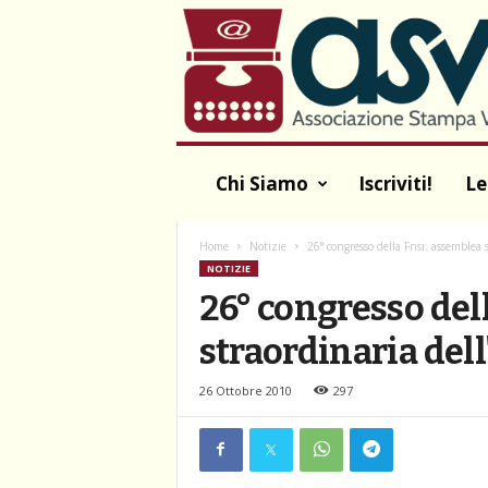
A
S
V
A
Chi Siamo
Iscriviti!
Le
Home
Notizie
26° congresso della Fnsi: assemblea 
NOTIZIE
26° congresso del
straordinaria del
26 Ottobre 2010
297