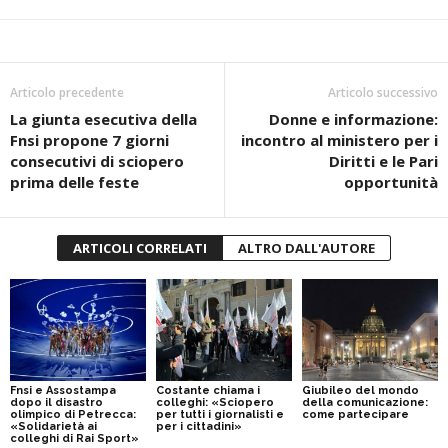
Articolo precedente
Articolo successivo
La giunta esecutiva della
Donne e informazione:
Fnsi propone 7 giorni
incontro al ministero per i
consecutivi di sciopero
Diritti e le Pari
prima delle feste
opportunità
ARTICOLI CORRELATI
ALTRO DALL'AUTORE
Fnsi e Assostampa
Costante chiama i
Giubileo del mondo
dopo il disastro
colleghi: «Sciopero
della comunicazione:
olimpico di Petrecca:
per tutti i giornalisti e
come partecipare
«Solidarietà ai
per i cittadini»
colleghi di Rai Sport»