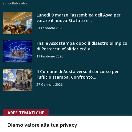
sui collaboratori.
Lunedì 9 marzo l'assemblea dell'Asva per
varare il nuovo Statuto e...
23 Febbraio 2026
Fnsi e Assostampa dopo il disastro olimpico
di Petrecca: «Solidarietà ai...
11 Febbraio 2026
Il Comune di Aosta verso il concorso per
l'ufficio stampa. Confronto...
27 Gennaio 2026
AREE TEMATICHE
usigrai
vita
tv radio locali
vertenze
trentennale
uspi
vittorio di trapani
ungp
Diamo valore alla tua privacy
associativa
vacanza contrattuale
uffici stampa privati
tribunale
voyeurismo
Test1