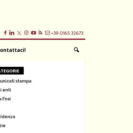
+39 0165 32673
ontattaci!
TEGORIE
nicati stampa
i enti
a Fnsi
e
videnza
zie