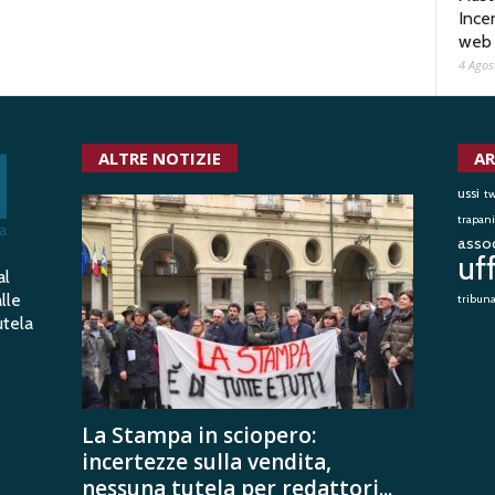
Ince
web
4 Agos
ALTRE NOTIZIE
AR
ussi
tw
trapani
assoc
uf
al
lle
tribun
utela
La Stampa in sciopero:
incertezze sulla vendita,
nessuna tutela per redattori...