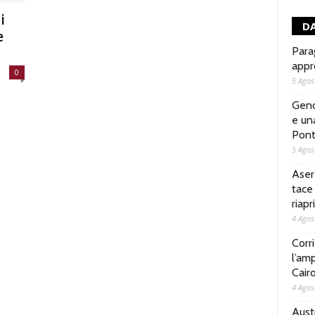
i
DA
e
Parag
appr
0
5 Agos
Geno
e un
Pont
5 Agos
Aser
tace 
riap
4 Agos
Corri
l’amp
Cair
4 Agos
Austr