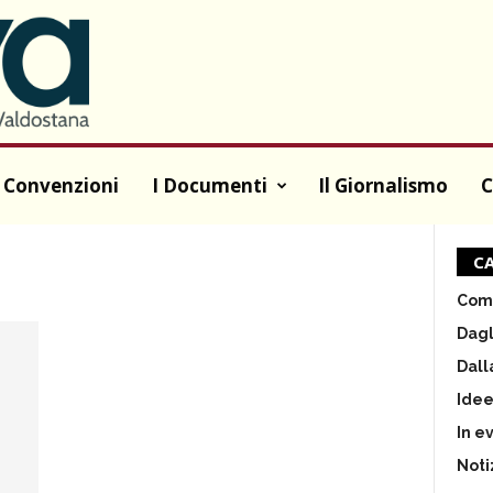
 Convenzioni
I Documenti
Il Giornalismo
C
CA
Comu
Dagl
Dall
Ide
In e
Noti