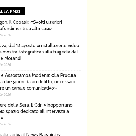
LLA FNSI
on, il Copasir: «Svolti ulteriori
ofondimenti su altri casi»
to 2026
va, dal 13 agosto un’istallazione video
a mostra fotografica sulla tragedia del
e Morandi
to 2026
 e Assostampa Modena: «La Procura
a due giorni da un delitto, necessario
rire un canale comunicativo»
to 2026
ere della Sera, il Cdr: «Inopportuno
io spazio dedicato all’intervista a
o»
to 2026
alia, arriva il News Bargaining