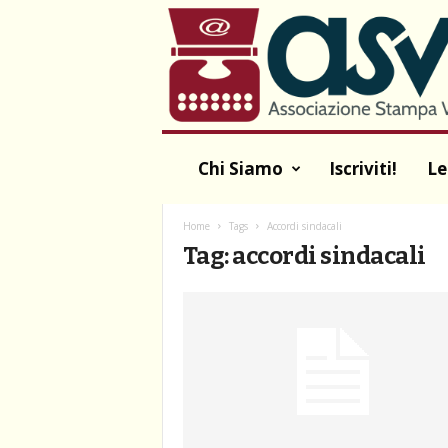
A
S
V
A
Chi Siamo
Iscriviti!
Le
Home
Tags
Accordi sindacali
Tag: accordi sindacali