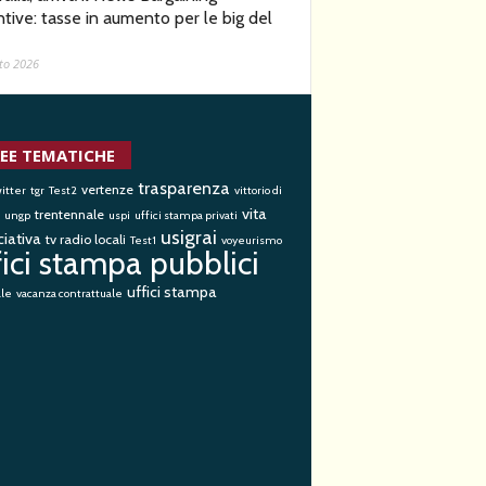
ntive: tasse in aumento per le big del
to 2026
EE TEMATICHE
trasparenza
vertenze
itter
tgr
Test2
vittorio di
vita
trentennale
ungp
uspi
uffici stampa privati
usigrai
iativa
tv radio locali
Test1
voyeurismo
fici stampa pubblici
uffici stampa
ale
vacanza contrattuale